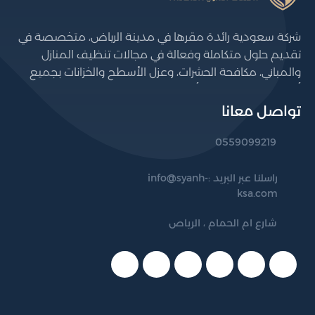
شركة سعودية رائدة مقرها في مدينة الرياض، متخصصة في
تقديم حلول متكاملة وفعالة في مجالات تنظيف المنازل
والمباني، مكافحة الحشرات، وعزل الأسطح والخزانات بجميع
أنواعها. نسعى لتوفير أعلى مستويات الجودة والكفاءة من
خلال فريق عمل مؤهل يستخدم أحدث المعدات والتقنيات،
تواصل معانا
مع الالتزام التام بالمعايير الصحية والبيئية. نخدم عملاءنا
0559099219
داخل الرياض والمناطق المجاورة، ونفخر بثقتهم المتزايدة في
خدماتنا.
راسلنا عبر البريد :
info@syanh-
ksa.com
شارع ام الحمام ، الرياص