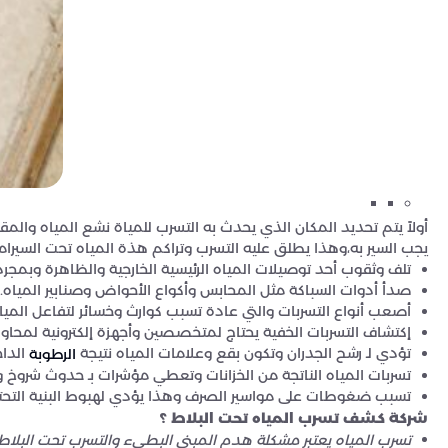
أولاً يتم تحديد المكان الذي يحدث به التسرب للمياة نشع المياه والم
يجب السير به،وهذا يطلق عليه التسرب وتراكم هذة المياه تحت السيرام
تلف وثقوب أحد توصيلات المياه الرئيسية الخارجية والظاهرة وبمجرد 
صدأ أدوات السباكة مثل المحابس وأكواع الأحواض وصنابير المياه.
أصعب أنواع التسربات والتي عادة تسبب كوارث وخسائر لتفاعل الميا
إكتشاف التسربات الخفية يحتاج لمتخصصين وأجهزة إلكترونية لمحاول
تؤدي لـ رشح الجدران وتكون بقع وعلامات المياه نتيجة
الداخ
الرطوبة
تسربات المياه الناتجة من الخزانات وتعطي مؤشرات بـ حدوث شروخ
تسبب ضغوطات على مواسير الصرف وهذا يؤدي لهبوط البنية التحتي
شركة كشف تسرب المياه تحت البلاط ؟
تسرب المياه يعتبر مشكلة هدم المبنى البطىء والتسرب تحت البلاط 