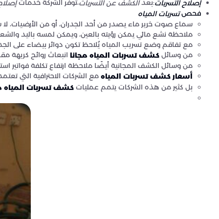
:بعد
،توفر الشركة خدمات
الكشف عن التسربات
إصلاح
إصلاح التسربات
فحص
تسربات المياه
سماع صوت خرير ماء يصدر من أحد الجدران، أو من الأرضيات، لا سي
ملاحظة نشع مائي يمكن رؤيته بالعين، ويمكن لمسه باليد والشعور ب
مع تفاقم وضع تسريب المياه يُلاحظ تكون دوائر بيضاء على الجدر
من وسائل
انبعاث روائح كريهة مقز
كشف تسربات المياه مجانا
من وسائل الكشف المجانية أيضًا ملاحظة ارتفاع تكلفة فواتير استه
مع الشركات الاحترافية التي تعتمد
أسعار كشف تسربات المياه
بل كثير من هذه الشركات يتمم عمليات
كشف تسربات المياه م