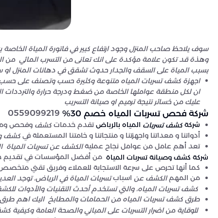
سوف يلاحظ صاحب المنزل وجود ارتفاع كبير في فاتورة المياة الخاصة ب
وهذة قد تكون علامة مؤكدة على انك تعانى من التسرب المائي من ال
بسبب المياة على السقف والجدار حدوث تشقق في دهانات المنزل او س
اجهزة كشف تسربات المياه متنوعة وكثيرة حسب وتصنف على حسب عدة
ان لكل منطقة عواملها الخاصة من ضغط ودرجة حرارة والترددات ال
عليك من خسائر نتيجة ترميم او صيانة التسريب
0559099219
شركة فحص تسربات المياه خصم 30%
تقدم خدمات
وفحص ومع
شركة
المياه بالرياض
كشف
كشف تسربات
أدواتنا و معداتنا واجهزتنا و منتجاتنا و خامتنا المستعملة في
كشف و
تعد أهم عامل من عوامل نجاح عملية
الكشف عن تسربات المياة ا
من أفضل المؤسسات في تقديم خد
شركة كشف وصيانة تسربات المياة
كما أنها تحرص على سرعة الاستجابة للعملاء وفريق تقني متخصص ي
من المهم
اسباب
الكشف عن
تسربات المياة في الرياض، توجد ال
كشف تسربات المياه، والتي تستخدم أحدث التقنيات والأدوات للكشف
طرق كشف تسربات المياه من الحمامات والمطابخ
اليك اهم طرق 
للوقاية من اضرار التسربات على المباني والصحة العامة وكيفية كش