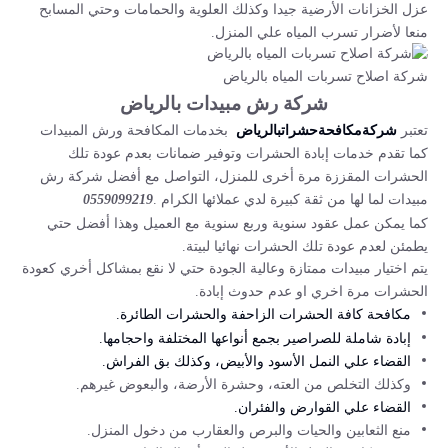
عزل الخزانات الأرضية جيدا وكذلك العلوية والحمامات وحتي المسابح
منعا لأضرار تسرب المياه علي المنزل.
شركة اصلاح تسربات المياه بالرياض
شركة رش مبيدات بالرياض
تعتبر
بخدمات المكافحة ورش المبيدات
شركة
مكافحة
حشرات
بالرياض
كما تقدم خدمات إبادة الحشرات وتوفير ضمانات بعدم عودة تلك
الحشرات المقززة مرة أخرى للمنزل، التواصل مع أفضل شركة رش
مبيدات لما لها من ثقة كبيرة لدي عملائها الكرام .
0559099219
كما يمكن عمل عقود سنوية وربع سنوية مع العميل وهذا أفضل حتي
يطمئن لعدم عودة تلك الحشرات نهائيا لبيتة.
يتم اختيار مبيدات ممتازة وعالية الجودة حتي لا نقع بمشاكل أخري كعودة
الحشرات مرة اخري او عدم حدوث إبادة.
مكافحة كافة الحشرات الزاحفة والحشرات الطائرة.
إبادة شاملة للصراصير بجمع أنواعها المختلفة واحجامها.
القضاء علي النمل الأسود والأبيض، وكذلك بق الفراش.
وكذلك التخلص من العته، وحشرة الأرضة، والبعوض غيرهم.
القضاء علي القوارض والفئران.
منع الثعابين والحيات والبرص والعقارب من دخول المنزل.