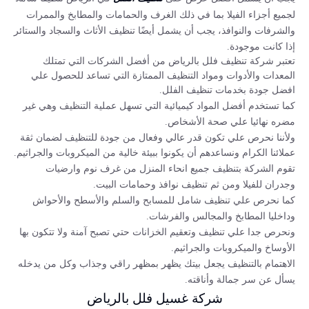
لجميع أجزاء الفيلا بما في ذلك الغرف والحمامات والمطابخ والممرات
والشرفات والنوافذ، يجب أن يشمل أيضًا تنظيف الأثاث والسجاد والستائر
إذا كانت موجودة.
تعتبر شركة تنظيف فلل بالرياض من أفضل الشركات التي تمتلك
المعدات والأدوات ومواد التنظيف الممتازة التي تساعد للحصول علي
افضل جودة بخدمات تنظيف الفلل.
كما تستخدم أفضل المواد كيميائية التي تسهل عملية التنظيف وهي غير
مضره نهائيا علي صحة الأشخاص.
ولأننا نحرص علي تكون قدر عالي وفعال من جودة للتنظيف لضمان ثقة
عملائنا الكرام ونساعدهم أن يكونوا ببيئة خالية من الميكروبات والجراثيم.
تقوم الشركة بتنظيف جميع انحاء المنزل من غرف نوم وارضيات
وجدران للفيلا ومن ثم تنظيف نوافذ وحمامات البيت.
كما نحرص علي تنظيف شامل للمسابح والسلم والأسطح والأحواش
وداخليا المطابخ والمجالس والفرشات.
ونحرص جدا علي تنظيف وتعقيم الخزانات حتي تصبح آمنة ولا تتكون بها
الأوساخ والميكروبات والجراثيم.
الاهتمام بالتنظيف يجعل بيتك يظهر بمظهر راقي وجذاب وكل من يدخله
يسأل عن سر جمالة وأناقته.
شركة غسيل فلل بالرياض