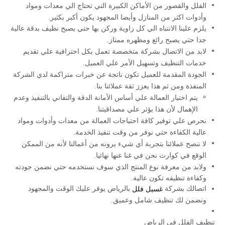
الفلل والقصور من الأماكن الكبيرة التي تحتاج الي معدات ومواد
وأدوات اكثر من المنازل وأيضا المجهود يكون أكبر بكثير.
يلزم علينا الانتباه الي كل زاوية وركن بها حتي يصبح نظيف بدقة عالية
جدا حتي يصبح رائع ومظهره ممتاز.
لابد من الاتصال بشركة متخصصة تعمل بكل احترافية علي تقديم
خدمات التنظيف وتسهيل الأمر علي العميل.
الجودة المقدمة للعميل تكون ناتجة عن خبرات متراكمة لدي الشركة
المنفذة ومن ثم هذا يعزز ثقة عملائنا بنا.
يتم اختيار العمالة علي أساس الأمانة الدقة والتفاني بالتنفيذ وعدم
الإهمال لأن هذا يؤثر علي مصداقيتنا.
نحرص علي توفير كافة احتياجات العمالة من معدات وأدوات ومواد
عالية الكفاءة حتي نوفر من وقت تنفيذ الخدمة.
لا ننصح عملائنا بتجربة أي شيء يرونه من أعمالنا لأنه من الممكن
الوقع في كوارث نحن في غنا عنها نهائيا.
ولابد من معرفة نوع المنتج الذي سوف نستخدمه حتي نضمن جودته
وكفاءة تنظيفه تكون عالية.
اتصالك بشركة
بالرياض يوفر عليك الوقت والمجهود
غسيل فلل
ونضمن لك تنظيف شامل وعميق.
تنظيف الفلل في الرياض