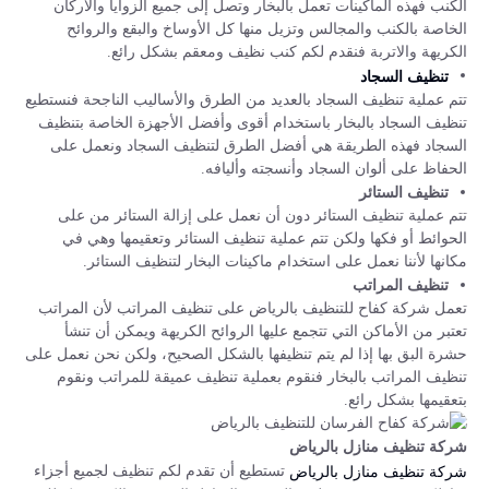
الكنب فهذه الماكينات تعمل بالبخار وتصل إلى جميع الزوايا والأركان
الخاصة بالكنب والمجالس وتزيل منها كل الأوساخ والبقع والروائح
الكريهة والاتربة فنقدم لكم كنب نظيف ومعقم بشكل رائع.
تنظيف السجاد
تتم عملية تنظيف السجاد بالعديد من الطرق والأساليب الناجحة فنستطيع
تنظيف السجاد بالبخار باستخدام أقوى وأفضل الأجهزة الخاصة بتنظيف
السجاد فهذه الطريقة هي أفضل الطرق لتنظيف السجاد ونعمل على
الحفاظ على ألوان السجاد وأنسجته وأليافه.
تنظيف الستائر
تتم عملية تنظيف الستائر دون أن نعمل على إزالة الستائر من على
الحوائط أو فكها ولكن تتم عملية تنظيف الستائر وتعقيمها وهي في
مكانها لأننا نعمل على استخدام ماكينات البخار لتنظيف الستائر.
تنظيف المراتب
تعمل شركة كفاح للتنظيف بالرياض على تنظيف المراتب لأن المراتب
تعتبر من الأماكن التي تتجمع عليها الروائح الكريهة ويمكن أن تنشأ
حشرة البق بها إذا لم يتم تنظيفها بالشكل الصحيح، ولكن نحن نعمل على
تنظيف المراتب بالبخار فنقوم بعملية تنظيف عميقة للمراتب ونقوم
بتعقيمها بشكل رائع.
شركة تنظيف منازل بالرياض
تستطيع أن تقدم لكم تنظيف لجميع أجزاء
شركة تنظيف منازل بالرياض