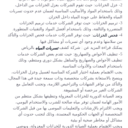
2- عزل الخزانات: حيث تقوم الشركات بعزل الخزانات من الداخل،
وذلك باستخدام المواد والأساليب المناسبة لضمان عدم حدوث تسربات
المياه والحفاظ على جودة المياه داخل الخزان.
3- ترميم الخزانات: حيث توفر الشركات خدمات ترميم الخزانات
المتضررة والتالفة، وذلك باستخدام أفضل المواد والتقنيات المتطورة.
4-
: حيث توفر الشركات خدمات فحص الخزانات والتأكد
فحص الخزانات
من سلامتها وعدم وجود أي تسربات أو مشاكل فيها.
يمكنك قراءة المزيد عن : شركة كشف
بالرياض
تسربات المياه
5- تنظيف الأحواض والصهاريج: حيث تقدم بعض الشركات خدمات
تنظيف الأحواض والصهاريج والمناهل بشكل دوري ومنتظم، وذلك
باستخدام المعدات والأدوات المناسبة.
يجب الاهتمام بعملية اختيار الشركة المناسبة لغسيل وعزل الخزانات،
وينصح بالاستعانة بشركات متخصصة وذات سمعة جيدة في هذا المجال،
والتأكد من توافر الشهادات والتراخيص اللازمة، وتجنب التعامل مع
الشركات الغير مرخصة أو المشبوهة.
وتعد الصيانة الدورية للخزانات المعزولة وتنظيفها بشكل منتظم من
الأمور الهامة لضمان توفر مياه صالحة للشرب والاستخدام اليومي،
ويجب الالتزام بالإرشادات والتعليمات الموصى بها من قبل الشركات
المتخصصة أو الجهات الحكومية المعتمدة، وذلك لتجنب حدوث أي
مشاكل أو مخاطر صحية أو بيئية
ويجب الاهتمام بعملية الصيانة الدورية للخزانات المعزولة، ويوصى