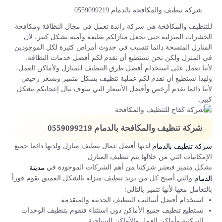
شركة تنظيف والمكافحة بالدمام 0559099219
للتنظيف والمكافحة هي شركة رائدة تعمل في مجال النظافة ومكافحة
الحشرات المنزلية حتى تجعل منازلكم نظيفة وآمنة بشكل كبير، لأن
المنازل المتسخة دائما تتسبب في حدوث أمراض كثيرة لكل الموجودين
في المنزل ولكن نحن نستطيع أن نقدم لكم أفضل خدمات النظافة.
لأننا نعمل على استخدام أفضل طرق التنظيف للمنازل ولأماكن العمل،
ولهذا نستطيع أن نقدم لكم عملية تنظيف بشكل متميز وبسعر رخيص
لأننا دائما نقدم أرخص وأفضل الأسعار التي سوف تنال إعجابكم بشكل
كبير.
شركة تنظيف والمكافحة بالدمام 0559099219
لديها أفضل عمال تنظيف منازل ولديها دائما جميع
شركة تنظيف بالدمام
الإمكانيات التي من خلالها يتم تنظيف المنازل
بشكل متميز فيعتبر شركتنا من أهم الشركات الموجودة في
مدينة
والتي أصبح كل من يريد تنظيف منزله بالشكل العميق يقوم فوراً
الدمام
بالتعامل معها لأنها تتميز بالتالي:
استخدام أفضل أساليب التنظيف الحديثة والمتقدمة.
نستطيع تنظيف جميع الأماكن دون استثناء فنقوم بتنظيف الوحدات
السكنية وأماكن العمل والأماكن السياحية.