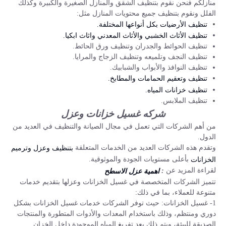
منازلكم فنحن نقوم بتنظيف الشقق والمنازل الصغيرة والكبيرة وكذلك
الفلل ونقوم بتنظيف جميع محتويات المنازل مثل:
تنظيف الأرضيات بكل أنواعها المختلفة.
تنظيف الأثاث الخشبي والأثاث المعدني واثاث ابكيا.
تنظيف الحوائط والجدران وتنظيف ورق الحائط.
تنظيف النجف وتلميعه وتنظيف الزجاج والمرايا.
تنظيف النوافذ والأبواب والشبابيك.
تنظيف وتعقيم الحمامات والمطابخ.
تنظيف خزانات المياه.
تنظيف الملابس.
شركه غسيل خزانات وعزل
من أهم الشركات التي تعمل في مجال الصيانة والتنظيف في العديد من
الدول.
وتقدم هذه الشركات العديد من الخدمات المتعلقة
بتنظيف وعزل وترميم
بأعلى مستويات الجودة والموثوقية.
الخزانات
لقراءة المزيد عن
:
اهمية عزل الاسطح
تتميز الشركات المتخصصة في غسيل الخزانات وعزلها بتقديم خدمات
متنوعة للعملاء، بما في ذلك:
1- غسيل الخزانات: حيث توفر الشركات خدمات غسيل الخزانات بشكل
دوري ومنتظم، وذلك باستخدام المعدات والأدوات المتطورة والمنتجات
الصديقة للبيئة، ويتم ذلك بعد تفريغ المياه الموجودة داخل الخزان.