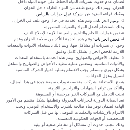
لضمان عدم حدوث تسربات المياه الحفاظ على جودة المياه داخل
الخزان، ويتم ذلك بوضع طبقة من المواد العازلة داخل الخزان.
يمكنك قراءة المزيد عن :
شركة عزل خزانات بالرياض
3-
: وتتم هذه الخدمة في حال وجود تلف في الخزان،
ترميم الخزانات
وذلك باستخدام أفضل المواد والتقنيات المتطورة،
تتضمن عمليات اللحام والتلحيم والصيانة اللازمة لإصلاح التلف.
4-
: وتتم هذه الخدمة للتأكد من سلامة الخزان وعدم
فحص الخزانات
وجود أي تسربات أو مشاكل فيها، ويتم ذلك باستخدام الأدوات والمعدات
اللازمة لفحص الخزان بشكل كامل ودقيق.
5- تنظيف الأحواض والصهاريج: وتتم هذه الخدمة باستخدام المعدات
والأدوات المناسبة، وتتضمن عملية تنظيف الأحواض والصهاريج والمناهل
بشكل دوري ومنتظم. يجب الاهتمام بعملية اختيار الشركة المناسبة
لغسيل وعزل الخزانات،
ينصح بالاستعانة بشركات متخصصة وذات سمعة جيدة في هذا المجال،
والتأكد من توافر الشهادات والتراخيص اللازمة،
تجنب التعامل مع الشركات الغير مرخصة أو المشبوهة.
تعد الصيانة الدورية للخزانات المعزولة وتنظيفها بشكل منتظم من الأمور
الهامة لضمان توفر مياه صالحة للشرب والاستخدام اليومي، ويجب
الالتزام بالإرشادات والتعليمات الموصى بها من قبل الشركات
المتخصصة أو الجهات الحكومية المعتمدة،
وذلك لتجنب حدوث أي مشاكل أو مخاطر صحية أو بيئية.