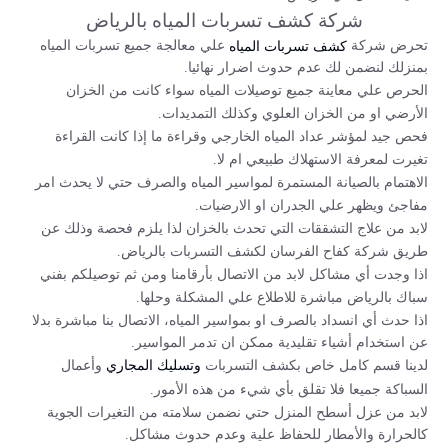
شركة كشف تسربات المياه بالرياض
تحرض شركة
علي معالجة جميع تسربات المياه
كشف تسربات المياه
بمنزلك لنضمن لك عدم حدوث اضرار نهائيا.
الحرص علي معاينة جميع توصيلات المياه سواء كانت من الخزان
الأرضي او من الخزان العلوي وكذلك التمديدات.
فحص جيد لمؤشر عداد المياه الخارجي وقراءة ما إذا كانت القراءة
تغيرت لمعرفة الاستهلاك طبيعي ام لا.
الاهتمام بالصيانة المستمرة لمواسير المياه والصرف حتي لا يحدث امر
مفاجئ ويظهر علي الجدران او الارضيات.
لابد من علاج التشققات التي تحدث بالخزان لذا يلزم فحصة وذلك عن
طريق شركة كفاح الفرسان لكشف التسربات بالرياض.
اذا وجدت أي مشاكل لابد من الاتصال بأرقامنا ومن ثم توصيلكم بفني
سباك بالرياض مباشرة للاطلاع علي المشكلة وحلها.
اذا حدث أي انسداد بالصرف او بمواسير المياه، الاتصال بنا مباشرة بدلا
عن استخدام أشياء تقليدية ممكن ان تدمر المواسير.
لدينا قسم كامل خاص بكشف التسربات
وأعمال
وتسليك المجاري
السباكة جميعا فلا تقلق بأي شيء من هذه الأمور.
لابد من عزل أسطح المنزل حتي نضمن سلامته من التغيرات الجوية
كالحرارة والأمطار للحفاظ علية وعدم حدوث مشاكل.