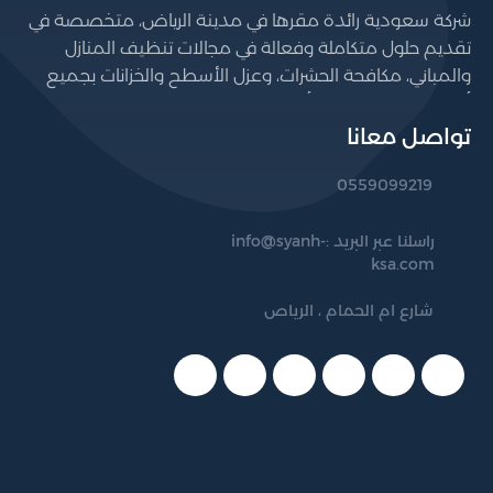
شركة سعودية رائدة مقرها في مدينة الرياض، متخصصة في
تقديم حلول متكاملة وفعالة في مجالات تنظيف المنازل
والمباني، مكافحة الحشرات، وعزل الأسطح والخزانات بجميع
أنواعها. نسعى لتوفير أعلى مستويات الجودة والكفاءة من
خلال فريق عمل مؤهل يستخدم أحدث المعدات والتقنيات،
تواصل معانا
مع الالتزام التام بالمعايير الصحية والبيئية. نخدم عملاءنا
0559099219
داخل الرياض والمناطق المجاورة، ونفخر بثقتهم المتزايدة في
خدماتنا.
راسلنا عبر البريد :
info@syanh-
ksa.com
شارع ام الحمام ، الرياص