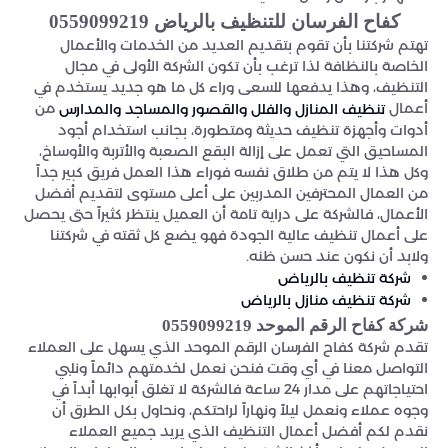
كفاح الفرسان للتنظيف بالرياض 0559099219
تهتم شركتنا بأن تقوم بتقديم العديد من الخدمات والأعمال
الخاصة بالنظافة لذا ترغب بأن تكون الشركة الأولى في مجال
التنظيف، وهذا يدفعها للسعى وراء كل ما هو جديد يستخدم في
أعمال
من
تنظيف المنازل والفلل والقصور والمساجد والمدارس
أدوات وأجهزة تنظيف حديثة ومتطورة، بجانب استخدام أجود
المساحيق التي تعمل على إزالة البقع الصعبة والأتربة والأوساخ،
وكل هذا لا يتم من طلاق نفسه فوراء هذا العمل فريق كبير جداً
من العمال المحترفين المدربين على أعلى مستوى لتقديم أفضل
الأعمال، فالشركة على دراية تامة أن العميل ينتظر كثيراً حتى يحصل
على أعمال تنظيف عالية الجودة فهو يضع كل ثقته في شركتنا
ولابد أن نكون عند حسن ظنه.
شركة تنظيف بالرياض
شركة تنظيف منازل بالرياض
شركة كفاح الرقم الموحد 0559099219
تقدم شركة كفاح الفرسان الرقم الموحد الذي يسهل على العملاء
التواصل معنا في أي وقت فنحن نعمل لخدمتهم دائماً ونلبي
احتياجاتهم على مدار 24 ساعة فالشركة لا تغلق أبوابها أبداً في
وجوه عملاء ونعمل ليلاً ونهاراً لراحتكم، ونحاول بكل الطرق أن
نقدم لكم أفضل أعمال التنظيف الذي يريد جميع العملاء