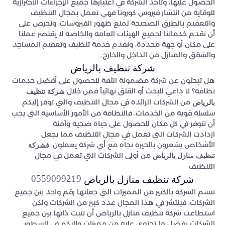
الحصول عليها، وتأخذ الشركة في اعتبارها جميع الإجراءات الاحترازية
للوقاية من انتشار فيروس كورونا فهي تعمل بمجال التنظيف
والتعقيم بالطرق الصحيحة لمنع ظهور الفيروسات، ونحرص على
أن نقدم خدماتنا لجميع الهيئات العامة والخاصة لا يقتصر عملنا
على مكان أو جهة محددة، ونقدم خدمة تنظيف وتعقيم المساجد
والشقق والمنازل من الداخل والخارج.
شركة تنظيف بالرياض
هل تبحثون عن شركة مضمونة الثقة للحصول على أفضل خدمات
نظافة؟ لا داعي للبحث أو القلق نهائياً فمن خلال
شركة تنظيف
من الشركات الرائدة في مجال التنظيف والتي توفر إليكم
بالرياض
سلسلة قوية من الخدمات، فالنظافة من الأمور الأساسية التي يجب
أن تتوفر في كل مكان للحصول على حياة صحية وآمنة.
ازدادت الشركات التي تعمل في مجال التنظيف مما يجعل
الأشخاص يشعرون بالحيرة تجاه مع أي شركة يعملون،
فشركة
من أولى الشركات التي تعمل في مجال
تنظيف منازل بالرياض
التنظيف
0559099219
شركة تنظيف منازل بالرياض
تتسم الشركة بالكثير من المميزات التي جعلتها رقم واحد بين جميع
الشركات، فينتشر في هذا المجال عدد كبير من الشركات ولكن
استطاعت شركة تنظيف منازل بالرياض أن تثبت ذاتها بين جميع
الشركات بفضل ما تحتوي عليه من مميزات وإليكم في السطور