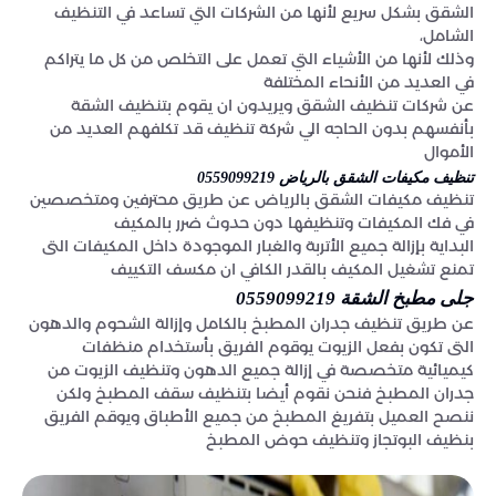
الشقق بشكل سريع لأنها من الشركات التي تساعد في التنظيف
الشامل،
وذلك لأنها من الأشياء التي تعمل على التخلص من كل ما يتراكم
في العديد من الأنحاء المختلفة
عن شركات تنظيف الشقق ويريدون ان يقوم بتنظيف الشقة
بأنفسهم بدون الحاجه الي شركة تنظيف قد تكلفهم العديد من
الأموال
تنظيف مكيفات الشقق بالرياض 0559099219
تنظيف مكيفات الشقق بالرياض عن طريق محترفين ومتخصصين
في فك المكيفات وتنظيفها دون حدوث ضرر بالمكيف
البداية بإزالة جميع الأتربة والغبار الموجودة داخل المكيفات التى
تمنع تشغيل المكيف بالقدر الكافي ان مكسف التكييف
جلى مطبخ الشقة 0559099219
عن طريق تنظيف جدران المطبخ بالكامل وإزالة الشحوم والدهون
التى تكون بفعل الزيوت يوقوم الفريق بأستخدام منظفات
كيميائية متخصصة في إزالة جميع الدهون وتنظيف الزيوت من
جدران المطبخ فنحن نقوم أيضا بتنظيف سقف المطبخ ولكن
ننصح العميل بتفريغ المطبخ من جميع الأطباق ويوقم الفريق
بنظيف البوتجاز وتنظيف حوض المطبخ