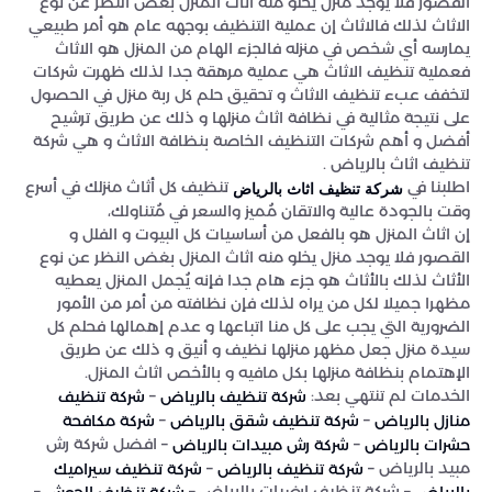
القصور فلا يوجد منزل يخلو منه اثاث المنزل بغض النظر عن نوع
الاثاث لذلك فالاثاث إن عملية التنظيف بوجهه عام هو أمر طبيعي
يمارسه أي شخص في منزله فالجزء الهام من المنزل هو الاثاث
فعملية تنظيف الاثاث هي عملية مرهقة جدا لذلك ظهرت شركات
لتخفف عبء تنظيف الاثاث و تحقيق حلم كل ربة منزل في الحصول
على نتيجة مثالية في نظافة اثاث منزلها و ذلك عن طريق ترشيح
أفضل و أهم شركات التنظيف الخاصة بنظافة الاثاث و هي شركة
تنظيف اثاث بالرياض .
اطلبنا في
تنظيف كل أثاث منزلك في أسرع
شركة تنظيف اثاث بالرياض
وقت بالجودة عالية والاتقان مُميز والسعر في مُتناولك،
إن اثاث المنزل هو بالفعل من أساسيات كل البيوت و الفلل و
القصور فلا يوجد منزل يخلو منه اثاث المنزل بغض النظر عن نوع
الأثاث لذلك بالأثاث هو جزء هام جدا فإنه يُجمل المنزل يعطيه
مظهرا جميلا لكل من يراه لذلك فإن نظافته من أمر من الأمور
الضرورية التي يجب على كل منا اتباعها و عدم إهمالها فحلم كل
سيدة منزل جعل مظهر منزلها نظيف و أنيق و ذلك عن طريق
الإهتمام بنظافة منزلها بكل مافيه و بالأخص اثاث المنزل.
الخدمات لم تنتهي بعد:
–
شركة تنظيف بالرياض
شركة تنظيف
–
–
منازل بالرياض
شركة تنظيف شقق بالرياض
شركة مكافحة
–
– افضل شركة رش
حشرات بالرياض
شركة رش مبيدات بالرياض
مبيد بالرياض –
–
شركة تنظيف بالرياض
شركة تنظيف سيراميك
– شركة تنظيف ارضيات بالرياض –
–