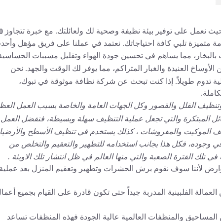
يث نعمل على توفير بيئة نظيفة وصحية لك ولعائلتك. مع خبرة تتجاوز
0
متميزة تلبي كافة احتياجاتك. نعتمد في عملنا على فريق مؤهل وأحد
 بالبخار، مما يساهم في تحسين جودة الهواء وتقليل مسببات الحساسية
أوساخ العنيدة والغبار المتراكم، مما يوفر لك الوقت والجهد. نحن
ة تدوم طويلاً. إذا كنت تبحث عن شركة نظافة موثوقة في تبوك،
املة.
وتنظيف الفلل والقصور وكل الجهات العامة والخاصة بسبب العمل العظ
وسائل المبتكرة والتي تجعل عملية التنظيف سهلة وبسيطة، فنفضل العمل
تنظيف الموكيت والمفروشات ، كذلك يستخدم في تنظيف الأسطح والأرضي
 وجوده، فكل هذا بجانب استخدامه للتطهير والتعقيم والتخلص من
ي تلك الفترة الصعبة والتي منها العالم في ظل انتشار تلك الاوبئة .
رض لأننا سوف نقوم برش الحشرات وتطهير وتعقيم المنزل بعد عملية
عمالة الفلبينية المدربة جيداً حتى تكون قادرة على القيام بجميع أعما
 المساحيق والمنظفات العالمية عالية الجودة فهذه المنظفات تساعد