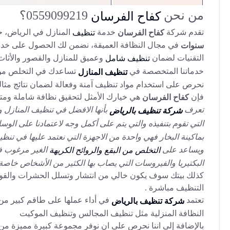
من نحن
0559099219؟
كفاح الفرسان
تقدم شركة
خدمة
المنازل في الرياض، ح
كفاح الفرسان
تنظيف
في مجال النظافة العميقة، نضمن لك الحصول على خدمة 
سنوات
التقنيات لضمان
وعميق للمنازل والقصور والأثاث
تنظيف شامل
خدماتنا المتخصصة في
تساعدك في التخلص من ال
تنظيف المنازل
نحرص على استخدام مواد تنظيف آمنة وفعالة لضمان نتائج مثالي
فإن
هي خيارك الأمثل لتحقيق نظافة شاملة ومتك
كفاح الفرسان
تعرف
بأنها الافضل في تنظيف المنازل 
شركة تنظيف بالرياض
التي تقوم بتنفيذه والتي يتم على أكمل وجه لاعتمادنا على ال
بماكينة البخار فهي واحدة من الاجهزة التي نعتمد عليها في 
ويساعد على
الغير مرغوب في
التخلص من البقع والروائح الكريهة
البكتيريا والفيروسات التي يصاب بها الكثير من الأشخاص خاصة ف
كذلك بيتك سوف يكون خالي من انتشار وتسلل الحشرات والقوا
التنظيف مباشرة .
تعتمد
في أداء عملها على طاقم كبير من ال
شركة تنظيف بالرياض
النظافة المنزلية مثل تنظيف المجالس وتنظيف الموكيت
بالإضافة إلى اننا نحرص على ان نوفر مجموعة كبيرة مميزة من