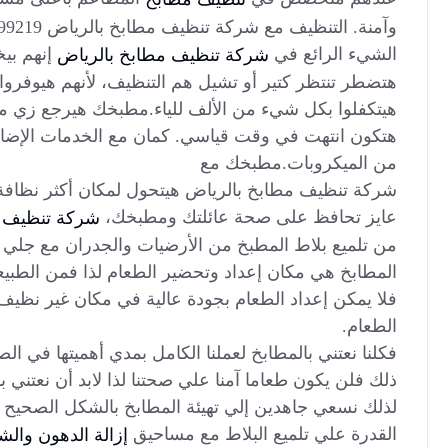
وآمنة. التنظيف مع شركة تنظيف مطابخ بالرياض 0559099219
الشيء الرائع في
إنهم بي
شركة تنظيف مطابخ بالرياض
هتضطر تنتظر كتير أو تشيل هم التنظيف، لأنهم هيوفروا
هيتكفلوا بكل شيء من الألف للياء.مطبخك هيرجع زي م
هتكون انتهت في وقت قياسي. كمان مع الخدمات الإضا
من الميكروبات.مطبخك مع
شركة تنظيف مطابخ بالرياض هيتحول لمكان أكثر نظاف
عايز تحافظ على صحة عائلتك ومطبخك،
شركة تنظيف م
من تلميع بلاط المطبخ من الأرضيات والجدران مع جلي وتل
المطابخ هي مكان إعداد وتحضير الطعام لذا فمن الطبي
فلا يمكن إعداد الطعام بجودة عالية في مكان غير نظي
الطعام.
فكلنا نعتني بالمطابخ لعملنا الكامل بمدي أهميتها في ال
ذلك فلن يكون طعاما آمنا علي صحتنا لذا لابد أن نعتني ب
لذلك نسعي جاهدين إلي تهيئة المطابخ بالشكل الصحيح م
القدرة علي تلميع البلاط مع مساحيق
إزالة الدهون والش