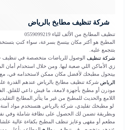
شركة تنظيف مطابخ بالرياض
تنظيف المطابخ من الألف للياء 0559099219
المطبخ هو أكتر مكان بيتسخ بسرعة، سواء كنتِ بتست
بتتجمع عليه.
الوصول للرياضات متخصصة في تنظيف جميع 
شركة تنظيف
زي الأماكن اللي صعبة ليها. ومن خلال استخدام أمان المو
بيتحول مطبخك لأفضل مكان ممكن لاستخدامه في، مع ت
شركة تنظيف مطابخ بالرياض عندهم القدرة على 
الرياض
مودرن أو مطبخ بأجهزة لامعة، ما فيش داعي للقلق. 
اللامع والحديث للمطبخ من غير ما يتأثر.المطابخ التقليدي
لو مطبخك تقليدي، شركة بالرياض هتستخدم مواد آمنة 
وبطريقة تضمن لك الحصول على نظافة شاملة وفي نفس
مطعم أو مقهى وعايز تنظف المطبخ بكفاءة عالية علشا
عندهم متخصص في
المطاعم بأعلى مستو
تنظيف مطابخ