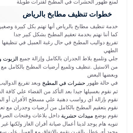
لمنع ظهور الحشرات في المطبخ لفترات طويلة
خطوات تنظيف مطابخ بالرياض
خدمة تنظيف مطابخ بالرياض أنها تهتم بكل كبيرة وصغيرة أ
كما أننا نهتم بخدمة تعقيم المطبخ بشكل كبير جدا
تفريغ دواليب المطبخ في حال رغبة العميل في تنظيفها م
الطهي
جلي وتلميع بلاط الجدران بالكامل وإزالة جميع
الزيوت و
من الاستيل .تنظيف وتلميع أرضيات المطبخ بالكامل مع إ
وبعضها البعض
في حالة ظهور
وبعد تفريغ الدوالي
حشرات في المطبخ
ثم نقوم بغسيلها جيدا بعد التأكد من القضاء علي كافة ا
نقوم بإزالة أي رواسب دهنية علي مسطح الأفران أو ال
نقوم بتعقيم المطبخ بالكامل من أرضيات وجدران مع تعق
نقوم بوضع
داخل بلاعات وفتحات الصرف
مبيدات حشرية
تنويه هام يوجد لدينا أعمال صيانة أفران الغاز ولكنها 
وجود أي عطل بالفرن نقوم بالإتفاق مع العميل علي سعر 