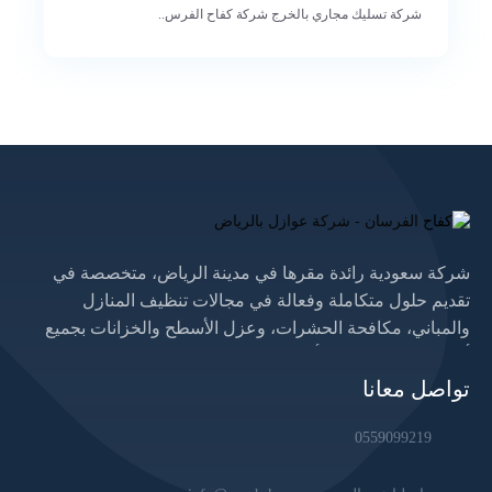
شركة تسليك مجاري بالخرج شركة كفاح الفرس..
شركة سعودية رائدة مقرها في مدينة الرياض، متخصصة في
تقديم حلول متكاملة وفعالة في مجالات تنظيف المنازل
والمباني، مكافحة الحشرات، وعزل الأسطح والخزانات بجميع
أنواعها. نسعى لتوفير أعلى مستويات الجودة والكفاءة من خلال
فريق عمل مؤهل يستخدم أحدث المعدات والتقنيات، مع الالتزام
تواصل معانا
التام بالمعايير الصحية والبيئية. نخدم عملاءنا داخل الرياض
والمناطق المجاورة، ونفخر بثقتهم المتزايدة في خدماتنا.
0559099219