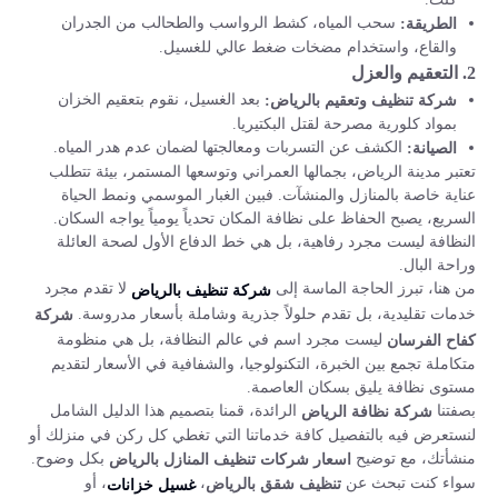
سحب المياه، كشط الرواسب والطحالب من الجدران
الطريقة:
والقاع، واستخدام مضخات ضغط عالي للغسيل.
2. التعقيم والعزل
بعد الغسيل، نقوم بتعقيم الخزان
شركة تنظيف وتعقيم بالرياض:
بمواد كلورية مصرحة لقتل البكتيريا.
الكشف عن التسربات ومعالجتها لضمان عدم هدر المياه.
الصيانة:
تعتبر مدينة الرياض، بجمالها العمراني وتوسعها المستمر، بيئة تتطلب
عناية خاصة بالمنازل والمنشآت. فبين الغبار الموسمي ونمط الحياة
السريع، يصبح الحفاظ على نظافة المكان تحدياً يومياً يواجه السكان.
النظافة ليست مجرد رفاهية، بل هي خط الدفاع الأول لصحة العائلة
وراحة البال.
من هنا، تبرز الحاجة الماسة إلى
لا تقدم مجرد
شركة تنظيف بالرياض
خدمات تقليدية، بل تقدم حلولاً جذرية وشاملة بأسعار مدروسة.
شركة
ليست مجرد اسم في عالم النظافة، بل هي منظومة
كفاح الفرسان
متكاملة تجمع بين الخبرة، التكنولوجيا، والشفافية في الأسعار لتقديم
مستوى نظافة يليق بسكان العاصمة.
بصفتنا
الرائدة، قمنا بتصميم هذا الدليل الشامل
شركة نظافة الرياض
لنستعرض فيه بالتفصيل كافة خدماتنا التي تغطي كل ركن في منزلك أو
منشأتك، مع توضيح
بكل وضوح.
اسعار شركات تنظيف المنازل بالرياض
سواء كنت تبحث عن
،
، أو
تنظيف شقق بالرياض
غسيل خزانات