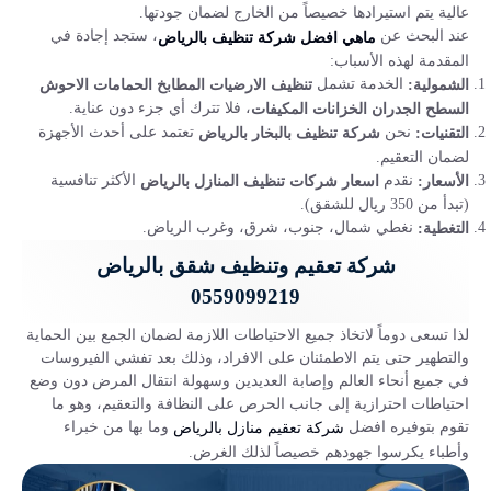
عالية يتم استيرادها خصيصاً من الخارج لضمان جودتها.
عند البحث عن
، ستجد إجادة في
ماهي افضل شركة تنظيف بالرياض
المقدمة لهذه الأسباب:
الخدمة تشمل
الشمولية:
تنظيف الارضيات المطابخ الحمامات الاحوش
، فلا تترك أي جزء دون عناية.
السطح الجدران الخزانات المكيفات
نحن
تعتمد على أحدث الأجهزة
التقنيات:
شركة تنظيف بالبخار بالرياض
لضمان التعقيم.
نقدم
الأكثر تنافسية
الأسعار:
اسعار شركات تنظيف المنازل بالرياض
(تبدأ من 350 ريال للشقق).
نغطي شمال، جنوب، شرق، وغرب الرياض.
التغطية:
شركة تعقيم وتنظيف شقق بالرياض
0559099219
لذا تسعى دوماً لاتخاذ جميع الاحتياطات اللازمة لضمان الجمع بين الحماية
والتطهير حتى يتم الاطمئنان على الافراد، وذلك بعد تفشي الفيروسات
في جميع أنحاء العالم وإصابة العديدين وسهولة انتقال المرض دون وضع
احتياطات احترازية إلى جانب الحرص على النظافة والتعقيم، وهو ما
تقوم بتوفيره افضل
وما بها من خبراء
شركة تعقيم منازل بالرياض
وأطباء يكرسوا جهودهم خصيصاً لذلك الغرض.