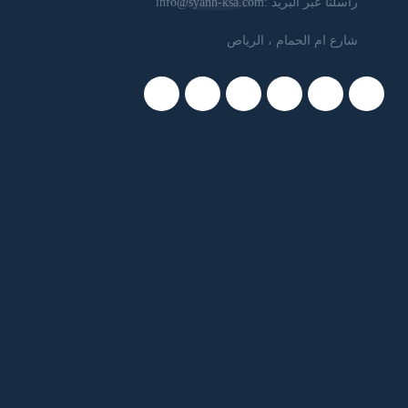
راسلنا عبر البريد :
info@syanh-ksa.com
شارع ام الحمام ، الرياص