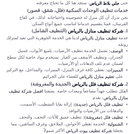
حتى
، ستجد هنا كل ما تحتاج معرفته.
جلي بلاط الرياض
خدمات تنظيف الوحدات السكنية (فلل، شقق، قصور)
نحن ندرك أن كل منزل له خصوصيته واحتياجاته. لذلك، في كفاح
الفرسان، قمنا بتقسيم خدماتنا لتناسب جميع أنواع السكن:
1.
(التنظيف الشامل)
شركة تنظيف منازل بالرياض
خدمة
لدينا هي الخدمة الجوهرية التي تعيد لمنزلك
تنظيف منازل بالرياض
رونقه.
تشمل الخدمة تنظيف الأرضيات، تلميع الأبواب، غسيل
الوصف:
الجدران، وتنظيف الأسقف من الغبار. نستخدم مواد خاصة لكل سطح
لضمان عدم تلف الدهانات أو الأرضيات.
نغطي كافة غرف المنزل، الممرات، والمداخل، مع التركيز
المميزات:
على
للقضاء على الجراثيم.
تعقيم منازل بالرياض
2.
(الجديدة والمفروشة)
شركة تنظيف فلل بالرياض
الفلل تتطلب جهداً مضاعفاً ومعدات خاصة. بصفتنا
افضل شركة تنظيف
، نقدم:
منازل بالرياض
إزالة بقايا التشطيب، الأسمنت،
تنظيف فلل بالرياض (جديدة):
والدهانات من الأرضيات والنوافذ.
تنظيف عميق للأثاث، التحف، والنجف.
تنظيف فلل (مفروشة):
الخدمة تغطي الأحواش، الملاحق، وغرف السائقين، مما
الشمولية:
يجعلنا
الأكثر شمولاً.
شركة تنظيف بيوت الرياض