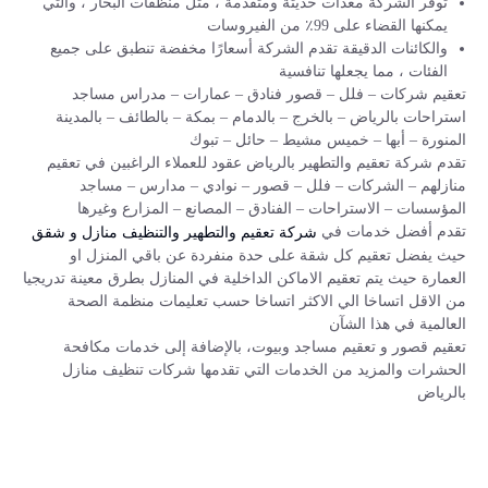
توفر الشركة معدات حديثة ومتقدمة ، مثل منظفات البخار ، والتي
يمكنها القضاء على 99٪ من الفيروسات
والكائنات الدقيقة تقدم الشركة أسعارًا مخفضة تنطبق على جميع
الفئات ، مما يجعلها تنافسية
تعقيم شركات – فلل – قصور فنادق – عمارات – مدراس مساجد
استراحات بالرياض – بالخرج – بالدمام – بمكة – بالطائف – بالمدينة
المنورة – أبها – خميس مشيط – حائل – تبوك
تقدم شركة تعقيم والتطهير بالرياض عقود للعملاء الراغبين في تعقيم
منازلهم – الشركات – فلل – قصور – نوادي – مدارس – مساجد
المؤسسات – الاستراحات – الفنادق – المصانع – المزارع وغيرها
تقدم أفضل خدمات في
شركة تعقيم والتطهير والتنظيف منازل و شقق
حيث يفضل تعقيم كل شقة على حدة منفردة عن باقي المنزل او
العمارة حيث يتم تعقيم الاماكن الداخلية في المنازل بطرق معينة تدريجيا
من الاقل اتساخا الي الاكثر اتساخا حسب تعليمات منظمة الصحة
العالمية في هذا الشآن
تعقيم قصور و تعقيم مساجد وبيوت، بالإضافة إلى خدمات مكافحة
الحشرات والمزيد من الخدمات التي تقدمها شركات تنظيف منازل
بالرياض