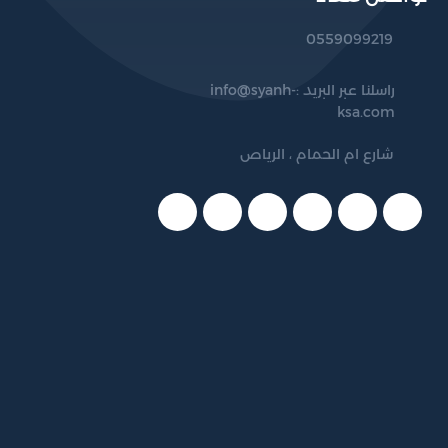
التام بالمعايير الصحية والبيئية. نخدم عملاءنا داخل الرياض
0559099219
والمناطق المجاورة، ونفخر بثقتهم المتزايدة في خدماتنا.
راسلنا عبر البريد :
info@syanh-
ksa.com
شارع ام الحمام ، الرياص