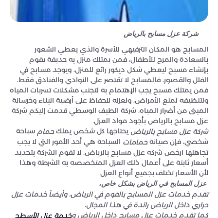
شركة عزل مسابح بالرياض
المسابح هو المكان الترفيهي للأسرة والذي يعطي الشعور
بالسعادة والمرح للأطفال، فمن يمتلك منزل به حديقة يقوم
بإنشاء مسبح ليعطي شكل ديكور رائع للمنزل، ويوجد مسابح في
الفلل والقصور، فالمسابح لا تقتصر على النوادي والفنادق فقط،
فمن يمتلك مسبح يجب الإهتمام به لتجنب مشكلات تسربات المياه
ولتنظيفه لمنع الأمراض، ولعزله للحفاظ على أرضية البناء وخرسانة
المبنى من أضرار المياه، شركة الطيف الوسطي قدمت إليكم شركة
عزل مسابح بالرياض بأجود مواد العزل.
يحتاجها كل شخص يملك
سباحة
شركة عزل مسابح بالرياض
حمام
شخصي، فإن صيانة
السباحة هي أحد الأمور التي لا يجب
حمامات
تجاهلها ارخص شركه عزل مسابح بالرياض. لا تقوم الشركة بتحديد
أسعار ثابتة على أعمال ذلك العزل المتخصصه به الشرطة وهذا
لأن الأسعار تختلف.بجميع أنواع العزل
عزل المسابح في الرياض بشكل خاص،
تقدم خدمات عزل المسابح بالفوم في الرياض، وأيضاً خدمات عزل
حراري داخل الرياض رائدة في هذا المجال،
كما تقدم خدمات عزل مسابح داخل الرياض و
خدمة عزل الأسطح