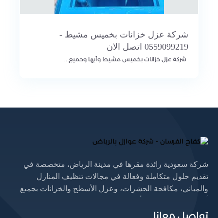
شركة عزل خزانات بخميس مشيط -
0559099219 اتصل الان
شركة عزل خزانات بخميس مشيط وأبها وجميع ..
شركة سعودية رائدة مقرها في مدينة الرياض، متخصصة في
تقديم حلول متكاملة وفعالة في مجالات تنظيف المنازل
والمباني، مكافحة الحشرات، وعزل الأسطح والخزانات بجميع
أنواعها. نسعى لتوفير أعلى مستويات الجودة والكفاءة من خلال
فريق عمل مؤهل يستخدم أحدث المعدات والتقنيات، مع الالتزام
تواصل معانا