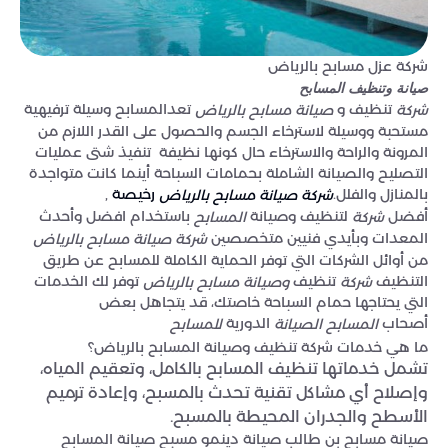
شركة عزل مسابح بالرياض
صيانة وتنظيف المسابح
تنظيف و
تعدالمسابح وسيلة ترفيهية
شركة
صيانة مسابح بالرياض
مستحبة ووسيلة لاسترخاء الجسم والحصول على القدر اللازم من
المرونة والراحة والاسترخاء حال كونها نظيفة تنفيذ شتى عمليات
التصليح والصيانة الشاملة بحمامات السباحة أينما كانت متواجدة
بالمنازل والفلل.
,
رخيصة
شركة صيانة مسابح بالرياض
أفضل
لتنظيف وصيانة
باستخدام افضل وأحدث
شركة
المسابح
المعدات وبأيدي فنيين متخصصين
شركة صيانة مسابح بالرياض
من أوائل الشركات التي توفر الحماية الكاملة للمسابح عن طريق
التنظيف
تنظيف
توفر لك الخدمات
شركة
وصيانة مسابح بالرياض
التي يحتاجها حمام السباحة خاصتك، قد يتجاهل بعض
أصحاب
الدورية
المسابح الصيانة
للمسابح
ما هي خدمات شركة تنظيف وصيانة المسابح بالرياض؟
تشمل خدماتها تنظيف المسابح بالكامل، وتعقيم المياه،
وإصلاح أي مشاكل تقنية تحدث بالمسبح، وإعادة ترميم
الأسطح والجدران المحيطة بالمسبح.
صيانة مسابح بن طالب صيانة دينمو مسبح صيانة المسابح