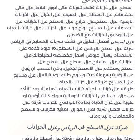
كشف, تسربات, المياه, عزل
اسطح, عزل, خزانات كشف تسربات مائي فوق البلاط, عزل مائي
للحمامات, عزل الاسطح, عزل الصوت ,عزل الخزان ,عزل الخزانات
الارضية ,عزل اسطح,عزل. حراري عزل الاسطح عزل الخزانات عزل
الحمامات عزل المسابح.انواع مواد عزل الخزانات عزل خزانات المياه
عزل ايبوكسي للخزانات مع الضمان
أفضل الطرق في كشف تسربات المسابح في الرياض
عزل اسمنتي
عزل الاسطح163 مزود خدمة على
شركة عزل اسطح بالرياض
الاستعداد لإرسال عروض اسعار مخصصة لاحتياجاتك.عزل
الخزانات عزل المسابح عزل اسطح عزل اسطح عزل
اسطح يستخدم عزل الاسطح تجميل، ومن الصعب ان يزول
عن الأرضية بسهولة حيث ويدوم طلاء ارضية العزل
عزل مسابح
عزل المسابح طريقة عزل خزانات المياه
طريقة عزل خزانات المياه خزانات المياة المياة إلا بعد التأكد
من عزلها جيدا هى الخزانات الخرسانية سواء كانت أرضية او
علوية عزل خزان المياه بمادة الابوكسي للخزانات شركة عزل
خزانات افضل شركة لعزل العوازل المائيه للخزانات والاسطح
والحمامات والبدرومات
في
الخزانات
شركة عزل الاسطح
الرياض وعزل
شركة عزل مائي وحرارى بالرياض شركة عزل أسطح بالرياض