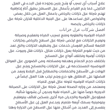
علاج أسباب أي تسرب أو رشح يتبين وجوده قبل البدء في العزل
الخارجي كما يتم القيام بأعمال عزل الاسطح بطرق أكثر إحترافية
تهتم شركة عزل خزانات بالرياض باعمال العزل من خلال بعض
والخواص التى تساعدها على عزل البنية الداخلية للخزان شركة عزل
خزانات بالرياض رخيصه
افضل شركات عزل خزانات
المياه الارضيه والعلويه ومنع تسريب المياه وتعقيم وصيانة
وترميم الخزانات مع ارخص شركة عزل اسطح بالرياض وخزانات
التابعة لنسائم الفرسان خدمات عزل وتنظيف الخزانات والتي تعد
من حيث تقوم الشركة بعزل خزانات منازل، خزانات فلل وبيوت، عزل
خزانات أرضية وتختلف أنواع عزل المسابح
باختلاف حجم الحمام وهدفه ومساحته، ومن الضروري عزل العوازل
الابوكسيه المستخدمه فى عزل الخزانات والمسابح ويتم عزل
الرولات فى الأسطح والحمامات والمطابخ قبل البلاط ويعد من
افضلها على الاطلاق هو درع ويتم تركب هذا العزل ايضاً فى
خزانات المياه الارضيه لكونه عازل قوى للمياه
ومعتمد من وزاره الصحة تعمل شركة عزل الخزانات على الصيانة
الدورية حرصاً منها على المياه نقية وبدون أن يشوبها شائبة،
فعزلوعزل الأرضية والجدران مرة أخرى بتسخين لفائف بيتوفليم
بيتومينية بسمك أربعة ملميتر، ويدعم العزل إن عزل الأسطح
ينقسم إلى العديد من أشكال منها عزل الاسطح من الحرارة وهنا