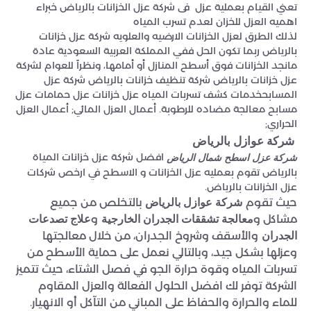
تعني القيام بعملية عزل فى شركة عزل الخزانات بالرياض خبراء
اهميه العزل للخزان لعدم تسرب المياه
لذلك الطرق لعزل الخزانات الارضيه والعلويه شركة عزل خزانات
بالرياض ربما تكون الحل ففي المملكة العربية السعودية عادة
مانجد الخزانات فوق أسطح المنازل أو أمامها، ونظراً للعوام لشركة
عزل خزانات بالرياض شركة تنظيف خزانات بالرياض شركة عزل
المسابحخدمات كشف تسربات المياه عزل خزانات عزل حمامات عزل
مسابح معالجة مضاده للرطوبة. أعمال العزل المائي; أعمال العزل
الحراري;
شركة عوازل بالرياض
افضل شركة عزل خزانات المياة
شركة عزل اسطح شمال الرياض
بالرياض تقوم بعمليه عزل الخزانات و الاسطح في ارخص شركات
عزل الخزانات بالرياض.
حيث تقوم
بالتخلص من جميع
شركة عوازل بالرياض
مشاكل و
و
معالجة تشققات الجدران الخارجية
علاج تصدعات
والأسقف وشروخ الجدران، من خلال معالجتها
الجدران
وعزلها بشكل جيد، وبالتالي نعمل على حماية الأسطح من
تسربات المياه وقوة حرارة الجو في فصل الشتاء، حيث تتميز
الشركة توفر لك افضل الحلول الفعالة والعزل المقاوم
للماء والحرارة والحفاظ على المباني من التآكل أو الانهيار.