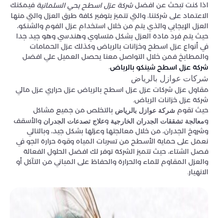
اذا كنت تبحث عن افضل
فيمكنك
شركة عزل اسطح بحي السلمانية
الاعتماد على شركتنا، والتي تتميز بتوفير كافة طرق العزل والتي منها
العزل الإيجابي والذي يتم من خلال استخدام عزل الفوم والشنكو،
حيث يتم فرد مادة العزل بشكل متساوي وهندسي وهو جيد جدا
في أنواع عزل اسطح وخزانات بالرياض وكذلك عزل الحمامات
والمطابخ فمن خلال التواصل معنا يحصل العميل علي افضل
.
شركة عزل اسطح شينكو بالرياض
شركات عوازل بالرياض
مقاول عزل شركات عزل عزل اسطح بالرياض عزل حراري عزل مائي
شركة عزل خزانات الرياض.
حيث تقوم
بالتخلص من جميع مشاكل
شركة عوازل بالرياض
و
و
والأسقف
معالجة تشققات الجدران الخارجية
علاج تصدعات الجدران
وشروخ الجدران، من خلال معالجتها وعزلها بشكل جيد، وبالتالي
نعمل على حماية الأسطح من تسربات المياه وقوة حرارة الجو في
فصل الشتاء، حيث تتميز الشركة توفر لك افضل الحلول الفعالة
والعزل المقاوم للماء والحرارة والحفاظ على المباني من التآكل أو
الانهيار.