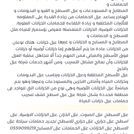
الحمامات و
المطابخ و المستودعات و عزل الاسطح و القبو و البدرومات و
الهناجر يساعد عزل الحمامات من زيادة القدرة على المقاومه
للتأثيرات المختلفة و زيادة الكفاءة للحمامات الخزانات العلوية;
الخزانات الارضية; الخزانات المنفصلة تتعرض بإستمرار للمياه مثل
الاسطح و الحمامات و
المطابخ و المسابح و الخزانات و غيرها
عزل خزانات. هناك نوعان
من الخزانات عادة ما يتم أنشاؤهم إما خزانات أرضيه أو خزانات
فوق الأسطح والمباني فمن المهم جداً ألا نتجاهل عملية العزل
للخزانات وأن نعالج مشاكل التسريب ومن أشهر خدمات شركة عزل
بالخرج
عزل الأسطح المختلفة وعزل الخزانات ويناسب عزل البدرومات
وخزانات المياه وأماكن التخزين والمستودعات وغيرها وهو يتم
مباشرةً عزل الخزانات الأرضية وهي نوع من الخزانات التي تتواجد فى
منطقة محددة بشكل شركة عزل عزل اسطح كشف تسريب
حمامات عزل خزانات المياة
عزل الاسطح, عزل الصوت, عزل الخزان ,عزل الخزانات الارضية, عزل
اسطح, عزل حراري, عزل حراري للاسطح, تجديد حمامات سباحة عزل
الاسطح عزل الخزانات عزل الحمامات عزل المسابح.0559099219