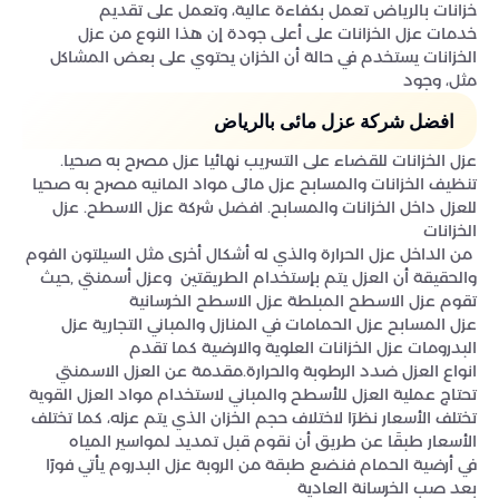
خزانات بالرياض تعمل بكفاءة عالية، وتعمل على تقديم
خدمات عزل الخزانات على أعلى جودة إن هذا النوع من عزل
الخزانات يستخدم في حالة أن الخزان يحتوي على بعض المشاكل
مثل، وجود
افضل شركة عزل مائى بالرياض
عزل الخزانات للقضاء على التسريب نهائيا عزل مصرح به صحيا.
تنظيف الخزانات والمسابح عزل مائى مواد المانيه مصرح به صحيا
للعزل داخل الخزانات والمسابح. افضل شركة عزل الاسطح. عزل
الخزانات
من الداخل عزل الحرارة والذي له أشكال أخرى مثل السيلتون الفوم
والحقيقة أن العزل يتم بإستخدام الطريقتين وعزل أسمنتي ,حيث
تقوم عزل الاسطح المبلطة عزل الاسطح الخرسانية
عزل المسابح عزل الحمامات في المنازل والمباني التجارية عزل
البدرومات عزل الخزانات العلوية والارضية كما تقدم
انواع العزل ضدد الرطوبة والحرارة.مقدمة عن العزل الاسمنتي
تحتاج عملية العزل للأسطح والمباني لاستخدام مواد العزل القوية
تختلف الأسعار نظرَا لاختلاف حجم الخزان الذي يتم عزله، كما تختلف
الأسعار طبقَا عن طريق أن نقوم قبل تمديد لمواسير المياه
في أرضية الحمام فنضع طبقة من الروبة عزل البدروم يأتي فورًا
بعد صب الخرسانة العادية