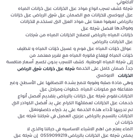
الاكتروني
شركة كشف تسرب.انواع مواد عزل الخزانات عزل خزانات المياه
عزل ايبوكسي للخزانات مع الضمان عزل شرق الرياض عزل خزانات
بالرياض تعرفوا معنا على مواد العزل التى تستخدم للخزانات
وفوائدها
افضل شركة عزل
خزانات المياه بالرياض لاصلاح الخزانات المياه من شركات
عزل الخرانات بالرياض
عوازل خزنات المياه عزل فوم و غسيل خزنات المياه و تنظيف
خزنات المياة لإرتفاع فاتورة المياه مع تقرير معتمد من
إلى شركة المياه الوطنية. كشف التسرب بدون تكسير. أسعار منافسة
جداً. ضمان كامل على الخدمة
شركة عزل خزانات شرق الرياض
الابوكسي
الخزانات
وهي مادة صلبة وقوية تتميز بشدة التصاقها على الأسطح، وغير
متفاعلة مع مكونات المياه. خطوات ومراحل عزل
الخزانات:تقوم شركة عزل خزانات بالرياض بتقديم أفصل أنواع
خدمات عزل الخزانات لعملائهاا الكرام علي يد أفضل الكوادر التي
عزل
تم تدريبها لأداء هذة الخدمة علي يد خبراء حاصلون
الخزانات بالنسيم بالرياض عزيزي العميل في شركتنا شركه عزل
خزانات ان
الماء يعتبر من اهم الاشياء الاساسيه في حياتنا والذي لا
يمكنن شركة عزل الخزانات بالرياض.0559099219 إن شركة عزل