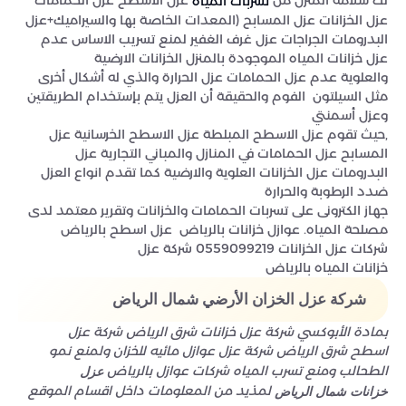
لك سلامة المنزل من
عزل الأسطح عزل الحمامات
تسربات المياة
عزل الخزانات عزل المسابح (المعدات الخاصة بها والسيراميك+عزل
البدرومات الجراجات عزل غرف الغفير لمنع تسريب الاساس عدم
عزل خزانات المياه الموجودة بالمنزل الخزانات الارضية
والعلوية عدم عزل الحمامات عزل الحرارة والذي له أشكال أخرى
مثل السيلتون الفوم والحقيقة أن العزل يتم بإستخدام الطريقتين
وعزل أسمنتي
,حيث تقوم عزل الاسطح المبلطة عزل الاسطح الخرسانية عزل
المسابح عزل الحمامات في المنازل والمباني التجارية عزل
البدرومات عزل الخزانات العلوية والارضية كما تقدم انواع العزل
ضدد الرطوبة والحرارة
جهاز الكترونى على تسربات الحمامات والخزانات وتقرير معتمد لدى
مصلحة المياه. عوازل خزانات بالرياض عزل اسطح بالرياض
شركات عزل الخزانات 0559099219 شركة عزل
خزانات المياه بالرياض
شركة عزل الخزان الأرضي شمال الرياض
بمادة الأبوكسي شركة عزل خزانات شرق الرياض شركة عزل
اسطح شرق الرياض شركة عزل عوازل مائيه للخزان ولمنع نمو
الطحالب ومنع تسرب المياه شركات عوازل بالرياض
عزل
لمذيد من المعلومات داخل اقسام الموقع
خزانات شمال الرياض