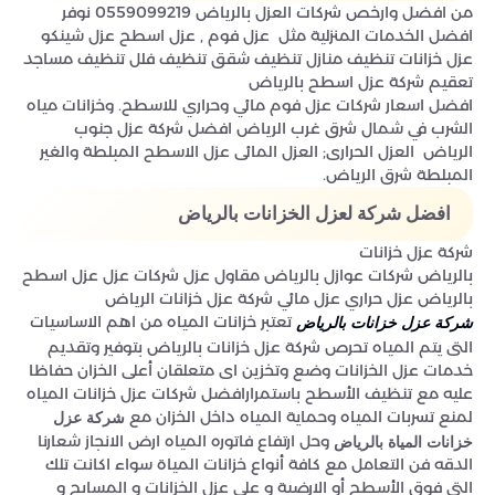
من افضل وارخص شركات العزل بالرياض 0559099219 نوفر
افضل الخدمات المنزلية مثل عزل فوم , عزل اسطح عزل شينكو
عزل خزانات تنظيف منازل تنظيف شقق تنظيف فلل تنظيف مساجد
تعقيم شركة عزل اسطح بالرياض
افضل اسعار شركات عزل فوم مائي وحراري للاسطح. وخزانات مياه
الشرب في شمال شرق غرب الرياض افضل شركة عزل جنوب
الرياض
العزل الحرارى; العزل المائى عزل الاسطح المبلطة والغير
المبلطة شرق الرياض.
افضل شركة لعزل الخزانات بالرياض
شركة عزل خزانات
بالرياض شركات عوازل بالرياض مقاول عزل شركات عزل عزل اسطح
بالرياض عزل حراري عزل مائي شركة عزل خزانات الرياض
تعتبر خزانات المياه من اهم الاساسيات
شركة عزل خزانات بالرياض
التى يتم المياه تحرص شركة عزل خزانات بالرياض بتوفير وتقديم
خدمات عزل الخزانات وضع وتخزين اى متعلقان أعلى الخزان حفاظا
عليه مع تنظيف الأسطح باستمرارافضل شركات عزل خزانات المياه
لمنع تسربات المياه وحماية المياه داخل الخزان مع
شركة عزل
وحل ارتفاع فاتوره المياه ارض الانجاز شعارنا
خزانات المياة بالرياض
الدقه فن التعامل مع كافة أنواع خزانات المياة سواء اكانت تلك
التي فوق الأسطح أو الارضية و علي عزل الخزانات و المسابح و