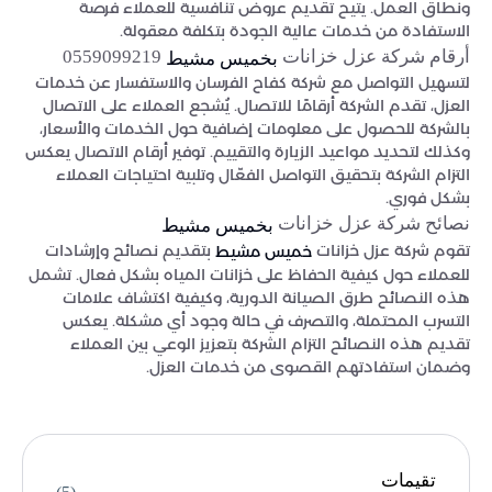
ونطاق العمل. يتيح تقديم عروض تنافسية للعملاء فرصة
الاستفادة من خدمات عالية الجودة بتكلفة معقولة.
أرقام شركة عزل خزانات
0559099219
بخميس مشيط
لتسهيل التواصل مع شركة كفاح الفرسان والاستفسار عن خدمات
العزل، تقدم الشركة أرقامًا للاتصال. يُشجع العملاء على الاتصال
بالشركة للحصول على معلومات إضافية حول الخدمات والأسعار،
وكذلك لتحديد مواعيد الزيارة والتقييم. توفير أرقام الاتصال يعكس
التزام الشركة بتحقيق التواصل الفعّال وتلبية احتياجات العملاء
بشكل فوري.
نصائح شركة عزل خزانات
بخميس مشيط
تقوم شركة عزل خزانات
بتقديم نصائح وإرشادات
خميس مشيط
للعملاء حول كيفية الحفاظ على خزانات المياه بشكل فعال. تشمل
هذه النصائح طرق الصيانة الدورية، وكيفية اكتشاف علامات
التسرب المحتملة، والتصرف في حالة وجود أي مشكلة. يعكس
تقديم هذه النصائح التزام الشركة بتعزيز الوعي بين العملاء
وضمان استفادتهم القصوى من خدمات العزل.
تقيمات