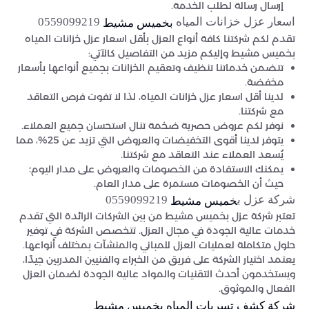
إرسال رسالة لطلب الخدمة.
اسعار عزل خزانات المياه
0559099219
بخميس مشيط
تقدم لكم شركتنا كافة أنواع العزل بأقل اسعار عزل خزانات المياه
بخميس مشيط وإليكم مزيد من التفاصيل كالآتي:
تتضمن خدماتنا تنظيف وتعقيم الخزانات بجميع أنواعها بأسعار
مخفضة.
لدينا أقل اسعار عزل خزانات المياه، لذا لا تفوت فرص التعاقد
مع شركتنا.
نوفر لكم عروض حصرية ضخمة تنال استحسان جميع العملاء.
يتوفر لدينا أقوى التخفيضات والعروض التي تزيد عن 25%، مما
يُسعد العملاء عند التعاقد مع شركتنا.
يمكنك الاستفادة من الخصومات والعروض على مدار اليوم؛
حيث أن الخصومات مستمرة على مدار العام.
شركة عزل ب
0559099219
خميس مشيط
تعتبر شركة عزل بخميس مشيط من بين الشركات الرائدة التي تقدم
خدمات عالية الجودة في مجال العزل. تتخصص الشركة في توفير
حلول متكاملة لعمليات العزل للمباني والمنشآت بمختلف أنواعها.
يعتمد اختيار الشركة على فريق من الخبراء والفنيين المدربين جيدًا،
ويستخدمون أحدث التقنيات والمواد عالية الجودة لضمان العزل
الفعال والموثوق.
شركة كشف تسربات المياه بخميس مشيط