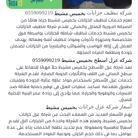
شركة تنظيف خزانات
0559099219
بخميس مشيط
تعتبر خدمات تنظيف الخزانات بخميس مشيط جزءًا هامًا من
الصيانة الدورية للمنازل والمباني. تقدم شركة تنظيف الخزانات
بخميس مشيط خدمات تنظيف شاملة للخزانات بواسطة فرق
متخصصة ومجهزة بأدوات ومواد تنظيف آمنة وفعالة. يهدف
العمل إلى إزالة الرواسب والشوائب والبكتيريا من الخزانات لضمان
جودة ونظافة المياه المخزنة.
شركة عزل اسطح بخميس مشيط 0559099219
تعد شركة عزل الأسطح بخميس مشيط حلاً مهمًا للحفاظ على
سطح المباني من التلف والتأثيرات الجوية الضارة. تقدم الشركة
خدمات عزل الأسطح باستخدام مواد عازلة عالية الجودة وتقنيات
تطبيق متقدمة. تساعد عمليات العزل في توفير حماية فعّالة ضد
التسربات والرطوبة والحرارة، مما يؤدي إلى زيادة عمر البنية التحتية
للمبنى.
أسعار شركة عزل خزانات
بخميس مشيط
تهم الأسعار العديد من العملاء البحث عن شركة عزل خزانات
بخميس مشيط، وتعتبر هذه الشركة واحدة من الخيارات التي تقدم
أسعارًا تنافسية ومعقولة. يتم تحديد تكلفة الخدمات بناءً على عدة
عوامل، بما في ذلك حجم الخزان، ونوعية المواد المستخدمة،