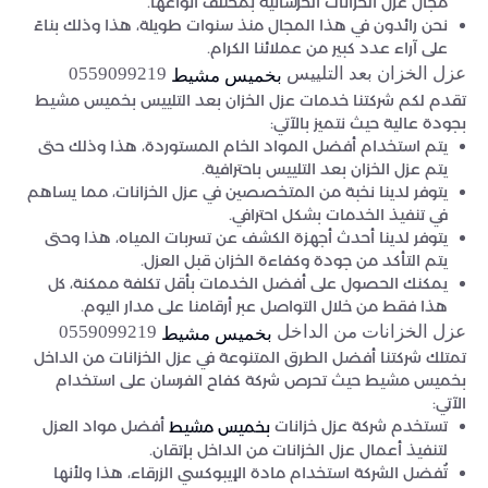
مجال عزل الخزانات الخرسانية بمختلف أنواعها.
نحن رائدون في هذا المجال منذ سنوات طويلة، هذا وذلك بناءً
على آراء عدد كبير من عملائنا الكرام.
عزل الخزان بعد التلييس
0559099219
بخميس مشيط
تقدم لكم شركتنا خدمات عزل الخزان بعد التلييس بخميس مشيط
بجودة عالية حيث نتميز بالآتي:
يتم استخدام أفضل المواد الخام المستوردة، هذا وذلك حتى
يتم عزل الخزان بعد التلييس باحترافية.
يتوفر لدينا نخبة من المتخصصين في عزل الخزانات، مما يساهم
في تنفيذ الخدمات بشكل احترافي.
يتوفر لدينا أحدث أجهزة الكشف عن تسربات المياه، هذا وحتى
يتم التأكد من جودة وكفاءة الخزان قبل العزل.
يمكنك الحصول على أفضل الخدمات بأقل تكلفة ممكنة، كل
هذا فقط من خلال التواصل عبر أرقامنا على مدار اليوم.
عزل الخزانات من الداخل
0559099219
بخميس مشيط
تمتلك شركتنا أفضل الطرق المتنوعة في عزل الخزانات من الداخل
بخميس مشيط حيث تحرص شركة كفاح الفرسان على استخدام
الآتي:
تستخدم شركة عزل خزانات
أفضل مواد العزل
بخميس مشيط
لتنفيذ أعمال عزل الخزانات من الداخل بإتقان.
تُفضل الشركة استخدام مادة الإيبوكسي الزرقاء، هذا ولأنها