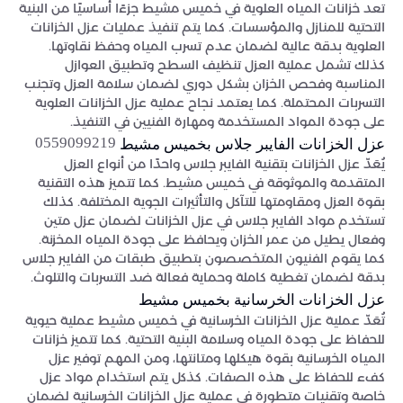
تعد خزانات المياه العلوية في خميس مشيط جزءًا أساسيًا من البنية
التحتية للمنازل والمؤسسات. كما يتم تنفيذ عمليات عزل الخزانات
العلوية بدقة عالية لضمان عدم تسرب المياه وحفظ نقاوتها.
كذلك تشمل عملية العزل تنظيف السطح وتطبيق العوازل
المناسبة وفحص الخزان بشكل دوري لضمان سلامة العزل وتجنب
التسربات المحتملة. كما يعتمد نجاح عملية عزل الخزانات العلوية
على جودة المواد المستخدمة ومهارة الفنيين في التنفيذ.
0559099219
عزل الخزانات الفايبر جلاس بخميس مشيط
يُعَدّ عزل الخزانات بتقنية الفايبر جلاس واحدًا من أنواع العزل
المتقدمة والموثوقة في خميس مشيط. كما تتميز هذه التقنية
بقوة العزل ومقاومتها للتآكل والتأثيرات الجوية المختلفة. كذلك
تستخدم مواد الفايبر جلاس في عزل الخزانات لضمان عزل متين
وفعال يطيل من عمر الخزان ويحافظ على جودة المياه المخزنة.
كما يقوم الفنيون المتخصصون بتطبيق طبقات من الفايبر جلاس
بدقة لضمان تغطية كاملة وحماية فعالة ضد التسربات والتلوث.
عزل الخزانات الخرسانية بخميس مشيط
تُعَدّ عملية عزل الخزانات الخرسانية في خميس مشيط عملية حيوية
للحفاظ على جودة المياه وسلامة البنية التحتية. كما تتميز خزانات
المياه الخرسانية بقوة هيكلها ومتانتها، ومن المهم توفير عزل
كفء للحفاظ على هذه الصفات. كذكل يتم استخدام مواد عزل
خاصة وتقنيات متطورة في عملية عزل الخزانات الخرسانية لضمان