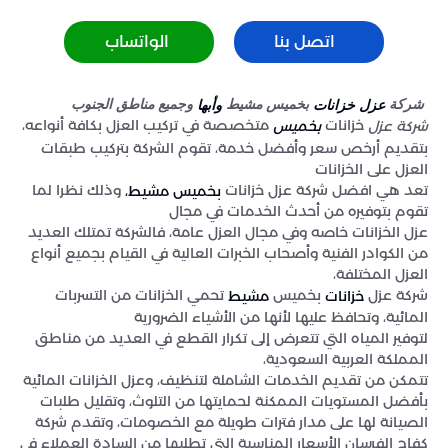
اتصل بنا
الواتساب
شركة
بخميس مشيط
وجميع مناطق الجنوب
عزل خزانات
وأبها
خزانات
متخصصة في تركيب العزل بكافة أنواعه،
شركة عزل
بخميس
بتقديم أرخص سعر وأفضل خدمة، تقوم الشركة بتركيب طبقات
العزل على الخزانات
تعد هي افضل شركة عزل خزانات
وذلك نظرا لما
بخميس مشيط،
تقوم بتوفيره من أحدث الخدمات في مجال
عزل الخزانات خاصه وفي مجال العزل عامة، فالشركة تمتلك العديد
من الكوادر الفنية وأصحاب الخبرات العالية في القيام بجميع أنواع
العزل المختلفة،
شركة عزل
بخميس
تحمي الخزانات من التسربات
خزانات
مشيط
المائية، وتحافظ عليها لأنها من الأشياء الضرورية
لتوفير المياه التي تتعرض إلى تكرار القطع في العديد من مناطق
المملكة العربية السعودية،
تتمكن من تقديم الخدمات الشاملة لتنظيف، وعزل الخزانات المائية
بأفضل المستويات الممكنة لحمايتها من التلوث، وتقليل طلبات
الصيانة لها على مدار فترات طويلة مع الخصومات، وتقدم شركة
كفاح الفرسان الأسعار المناسبة التي تطلبها من السادة العملاء في