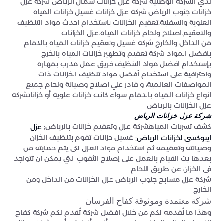
لدي الشركة الوطنية شركة عزل خزانات شمال الرياض شركة عزل
خزانات جنوب الرياض شركة عزل خزانات غسيل خزانات المياه
العلوية والسفلية.تعقيم الخزانات باستخدام احدث مواد التنظيف
والتعقيم.اصلاح ولحام خزانات المياه.عزل الخزانات
من الداخل والخارج شركة غسيل وتعقيم خزانات المياة بالدمام
بافضل المواد شركة تعقيم وتطهير خزانات المياه بالخرج
بإستخدام افضل مواد التنظيف فريق عمل مدرب بمهارة
واحترافية علي استخدام أفضل مواد تنظيف الخزانات ذات
المواصفات العالمية، و قادر علي اصلاح وصيانة ولحام جميع
انواع خزانات المياه بالدمام سواء كانت خزانات علوية أو خزاناتشركة
عزل الخزانات بالرياض
شركة عزل خزانات الرياض
كشف تسربات المياهشركة عزل وتعقيم خزانات بالرياض;
عزل
غسيل خزانات تقوم بتنظيف الخزان
ايبوكسي لخزانات الرياض;
وصيانته وتعقيمه ثم استخدام مواد العزل لكى يتم حمايته من
بعدها يت القيام بالعمل على إصلاح الثقوب التي يمكن ان تتواجد
فى الخزان عن طريق اللحام
شركة عزل مسابح جنوب الرياض عزل الخزانات من الداخل ومن
الخارج
شركة معتمدة وموثوقة كفاح الفرسان
وهذا ما نُقدمه لكم من خلال افضل شركة تُقدم لكم شركة كفاح