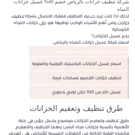
شركة تنظيف خزانات بالرياض خصم 40% غسيل خزانات
المياه
لذلك اذا كنت تريد
التنظيف فعليك الاتصال بشركة
خدمة
تنظيف
ومن أهم الأشياء الواجب توافرها هو
خزانات المياه
خزانات
عزل
الخرسانية
بكم غسيل الخزانات؟
اسعار شركة غسيل خزانات المياه بالرياض
سعر غسيل خزان ارضي جديد مع التعقيم
بداية من 300 ريال الي 400 ريال
اسعار غسيل الخزانات البلاستيك الارضية والعلوية
تتراوح بين 350 حتي 550 ريال سعو
تنظيف خزانات القصور مساحات كبيرة
تتراوح بين 400 حتي 600 ريال سعو
غسيل اكثر من 100 خزان ارضي وعلوي
تتراوح بين 1500 حتى 2000 ريال سعو
طرق تنظيف وتعقيم الخزانات
طرق تنظيف وتعقيم الخزانات موضوع يشمل جزئين في غاية
الأهمية بالنسبة لخزانات مياه الشرب وهما التنظيف والتعقيم.
فالمياه النقية الخالية من الملوثات المسببة للأمراض هي الهدف