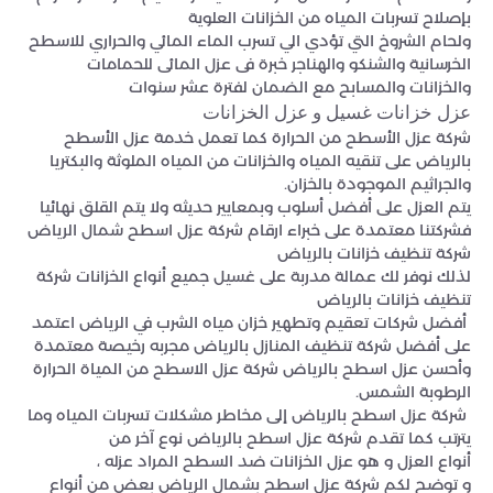
بإصلاح تسربات المياه من الخزانات العلوية
ولحام الشروخ التي تؤدي الي تسرب الماء المائي والحراري للاسطح
الخرسانية والشنكو والهناجر خبرة فى عزل المائى للحمامات
والخزانات والمسابح مع الضمان لفترة عشر سنوات
عزل خزانات غسيل و عزل الخزانات
شركة عزل الأسطح من الحرارة كما تعمل خدمة عزل الأسطح
بالرياض على تنقيه المياه والخزانات من المياه الملوثة والبكتريا
والجراثيم الموجودة بالخزان.
يتم العزل على أفضل أسلوب وبمعايير حديثه ولا يتم القلق نهائيا
فشركتنا معتمدة على خبراء ارقام شركة عزل اسطح شمال الرياض
شركة تنظيف خزانات بالرياض
لذلك نوفر لك عمالة مدربة على غسيل جميع أنواع الخزانات شركة
تنظيف خزانات بالرياض
أفضل شركات تعقيم وتطهير خزان مياه الشرب في الرياض اعتمد
على أفضل شركة تنظيف المنازل بالرياض مجربه رخيصة معتمدة
وأحسن عزل اسطح بالرياض شركة عزل الاسطح من المياة الحرارة
الرطوبة الشمس.
شركة عزل اسطح بالرياض إلى مخاطر مشكلات تسربات المياه وما
يترتب كما تقدم شركة عزل اسطح بالرياض نوع آخر من
أنواع العزل و هو عزل الخزانات ضد السطح المراد عزله ،
و توضح لكم شركة عزل اسطح بشمال الرياض بعض من أنواع