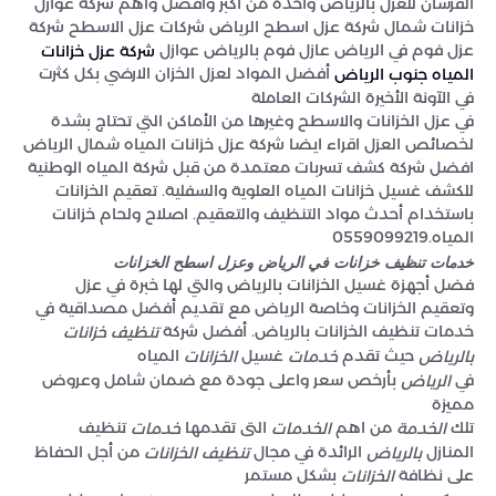
الفرسان للعزل بالرياض واحدة من أكبر وأفضل وأهم شركة عوازل
خزانات شمال شركة عزل اسطح الرياض شركات عزل الاسطح شركة
عزل فوم في الرياض عازل فوم بالرياض عوازل
شركة عزل خزانات
أفضل المواد لعزل الخزان الارضي بكل كثرت
المياه جنوب الرياض
في الآونة الأخيرة الشركات العاملة
في عزل الخزانات والاسطح وغيرها من الأماكن التي تحتاج بشدة
لخصائص العزل اقراء ايضا شركة عزل خزانات المياه شمال الرياض
افضل شركة كشف تسربات معتمدة من قبل شركة المياه الوطنية
للكشف غسيل خزانات المياه العلوية والسفلية. تعقيم الخزانات
باستخدام أحدث مواد التنظيف والتعقيم. اصلاح ولحام خزانات
المياه.0559099219
خدمات تنظيف خزانات في الرياض وعزل اسطح الخزانات
فضل أجهزة غسيل الخزانات بالرياض والتي لها خبرة في عزل
وتعقيم الخزانات وخاصة الرياض مع تقديم أفضل مصداقية في
خدمات تنظيف الخزانات بالرياض. أفضل شركة
تنظيف خزانات
حيث تقدم
غسيل
المياه
بالرياض
خدمات
الخزانات
في
بأرخص سعر واعلى جودة مع ضمان شامل وعروض
الرياض
مميزة
تلك
من اهم
التى تقدمها
تنظيف
الخدمة
الخدمات
خدمات
المنازل
الرائدة في مجال
من أجل الحفاظ
بالرياض
تنظيف الخزانات
على نظافة
بشكل مستمر
الخزانات