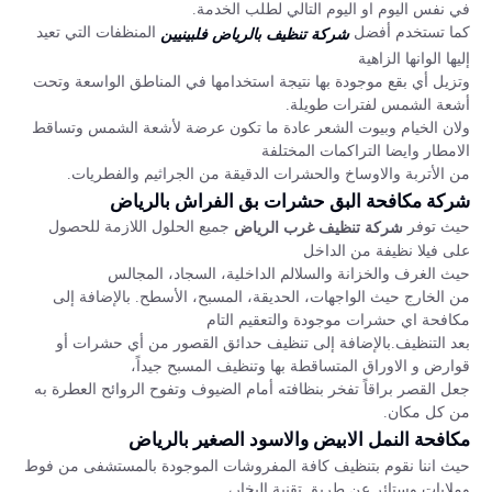
في نفس اليوم او اليوم التالي لطلب الخدمة.
كما تستخدم أفضل
المنظفات التي تعيد
شركة تنظيف بالرياض فلبينيين
إليها الوانها الزاهية
وتزيل أي بقع موجودة بها نتيجة استخدامها في المناطق الواسعة وتحت
أشعة الشمس لفترات طويلة.
ولان الخيام وبيوت الشعر عادة ما تكون عرضة لأشعة الشمس وتساقط
الامطار وايضا التراكمات المختلفة
من الأتربة والاوساخ والحشرات الدقيقة من الجراثيم والفطريات.
شركة مكافحة البق حشرات بق الفراش بالرياض
حيث توفر
جميع الحلول اللازمة للحصول
شركة تنظيف غرب الرياض
على فيلا نظيفة من الداخل
حيث الغرف والخزانة والسلالم الداخلية، السجاد، المجالس
من الخارج حيث الواجهات، الحديقة، المسبح، الأسطح. بالإضافة إلى
مكافحة اي حشرات موجودة والتعقيم التام
بعد التنظيف.بالإضافة إلى تنظيف حدائق القصور من أي حشرات أو
قوارض و الاوراق المتساقطة بها وتنظيف المسبح جيداً،
جعل القصر براقاً تفخر بنظافته أمام الضيوف وتفوح الروائح العطرة به
من كل مكان.
مكافحة النمل الابيض والاسود الصغير بالرياض
حيث اننا نقوم بتنظيف كافة المفروشات الموجودة بالمستشفى من فوط
وملايات وستائر عن طريق تقنية البخار،