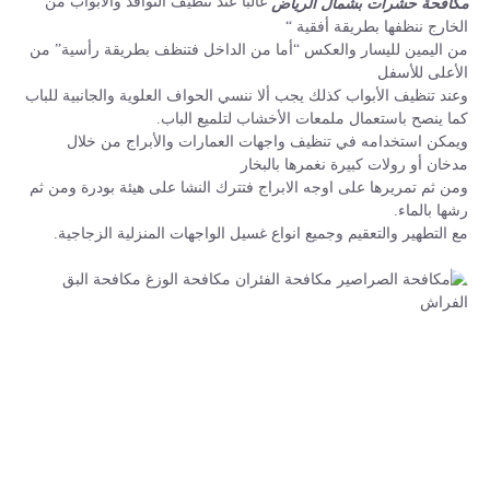
غالبًا عند تنظيف النوافذ والأبواب من
مكافحة حشرات بشمال الرياض
الخارج ننظفها بطريقة أفقية “
من اليمين لليسار والعكس “أما من الداخل فتنظف بطريقة رأسية” من
الأعلى للأسفل
وعند تنظيف الأبواب كذلك يجب ألا ننسي الحواف العلوية والجانبية للباب
كما ينصح باستعمال ملمعات الأخشاب لتلميع الباب.
ويمكن استخدامه في تنظيف واجهات العمارات والأبراج من خلال
مدخان أو رولات كبيرة نغمرها بالبخار
ومن ثم تمريرها على اوجه الابراج فتترك النشا على هيئة بودرة ومن ثم
رشها بالماء.
مع التطهير والتعقيم وجميع انواع غسيل الواجهات المنزلية الزجاجية.