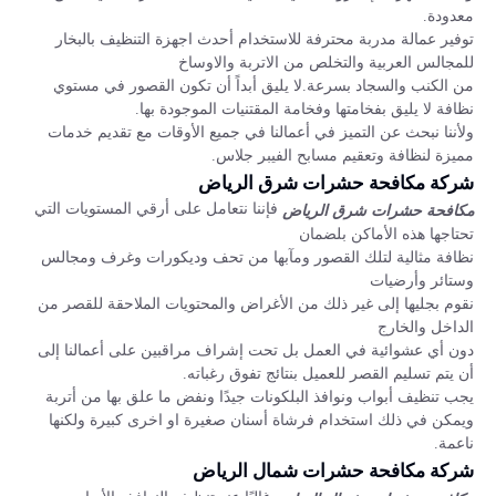
معدودة.
توفير عمالة مدربة محترفة للاستخدام أحدث اجهزة التنظيف بالبخار
للمجالس العربية والتخلص من الاتربة والاوساخ
من الكنب والسجاد بسرعة.لا يليق أبداً أن تكون القصور في مستوي
نظافة لا يليق بفخامتها وفخامة المقتنيات الموجودة بها.
ولأننا نبحث عن التميز في أعمالنا في جميع الأوقات مع تقديم خدمات
مميزة لنظافة وتعقيم مسابح الفيبر جلاس.
شركة مكافحة حشرات شرق الرياض
فإننا نتعامل على أرقي المستويات التي
مكافحة حشرات شرق الرياض
تحتاجها هذه الأماكن بلضمان
نظافة مثالية لتلك القصور ومآبها من تحف وديكورات وغرف ومجالس
وستائر وأرضيات
نقوم بجليها إلى غير ذلك من الأغراض والمحتويات الملاحقة للقصر من
الداخل والخارج
دون أي عشوائية في العمل بل تحت إشراف مراقبين على أعمالنا إلى
أن يتم تسليم القصر للعميل بنتائج تفوق رغباته.
يجب تنظيف أبواب ونوافذ البلكونات جيدًا ونفض ما علق بها من أتربة
ويمكن في ذلك استخدام فرشاة أسنان صغيرة او اخرى كبيرة ولكنها
ناعمة.
شركة مكافحة حشرات شمال الرياض