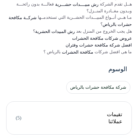
هــل تقدم الشركة
فعالـــة بدون رائحـــة
رش مبيــــدات حشـــرية
وبـدون مغــادرة المنــزل؟
مـا هــي أنــواع المبيـــدات الحشــرية التي تستخدمــها
شركــة مكافحة
؟
حشرات بالرياض
هل يجب الخروج من المنزل بعد
؟
رش المبيدات الحشرية
عروض شركات مكافحة الحشرات
افضل شركة مكافحة حشرات وفئران
ما هى افضل شركات
بالرياض ؟
مكافحة الحشرات
الوسوم
شركة مكافحة حشرات بالرياض
تقيمات
(5)
عملائنا