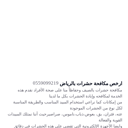
0559099219
ارخص مكافحة حشرات بالرياض
مكافحة حشرات بالصيف وحفاظاً منا على صحة الأفراد نقدم هذه
الخدمة لمكافحه وإبادة الحشرات بكل ما لدينا
من إمكانات كما نراعي استخدام المبيد المناسب والطريقة المناسبة
لكل نوع من الحشرات الموجودة
عته، فئران، بق، بعوض،ذباب،ناموس، صراصيرحيث أننا نمتلك المبيدات
القوية والفعالة
وايضا الأجهزة الإلكترونية التي تقضي على هذه الحشرات في دقائق