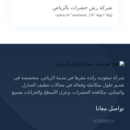
شركة رش حشرات بالرياض
[caption id="attachment_158" align="alig..
شركة سعودية رائدة مقرها في مدينة الرياض، متخصصة في
تقديم حلول متكاملة وفعالة في مجالات تنظيف المنازل
والمباني، مكافحة الحشرات، وعزل الأسطح والخزانات بجميع
أنواعها. نسعى لتوفير أعلى مستويات الجودة والكفاءة من خلال
فريق عمل مؤهل يستخدم أحدث المعدات والتقنيات، مع الالتزام
تواصل معانا
التام بالمعايير الصحية والبيئية. نخدم عملاءنا داخل الرياض
والمناطق المجاورة، ونفخر بثقتهم المتزايدة في خدماتنا.
0559099219