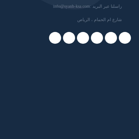
راسلنا عبر البريد :
info@syanh-ksa.com
شارع ام الحمام ، الرياص